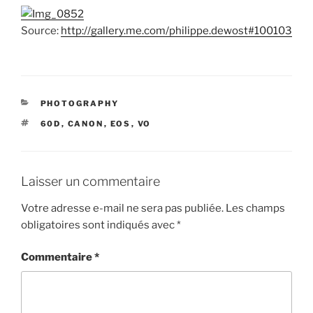
Source:
http://gallery.me.com/philippe.dewost#100103
CATÉGORIES
PHOTOGRAPHY
ÉTIQUETTES
60D
,
CANON
,
EOS
,
VO
Laisser un commentaire
Votre adresse e-mail ne sera pas publiée.
Les champs
obligatoires sont indiqués avec
*
Commentaire
*