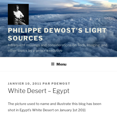
Aller
au
contenu
principal
PHILIPPE DEWOST'S LIGHT
SOURCES
Infrequent musings and considerations on Tech, Imaging, and
other topics by a senior executive
Menu
PUBLIÉ
JANVIER 10, 2011
PAR
PDEWOST
LE
White Desert – Egypt
The picture used to name and illustrate this blog has been
shot in Egypt’s White Desert on January 1st 2011