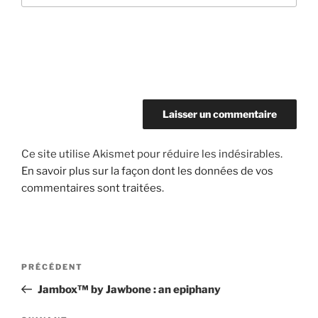
Ce site utilise Akismet pour réduire les indésirables.
En savoir plus sur la façon dont les données de vos
commentaires sont traitées
.
Navigation
Article
PRÉCÉDENT
de
précédent
Jambox™ by Jawbone : an epiphany
l’article