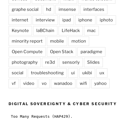
graphe social
hd
imsense
interfaces
internet
interview
ipad
iphone
iphoto
Keynote
laBChain
LifeHack
mac
minority report
mobile
motion
Open Compute
Open Stack
paradigme
photography
re3d
sensorly
Slides
social
troubleshooting
ui
ukibi
ux
vf
video
vo
wanadoo
wifi
yahoo
DIGITAL SOVEREIGNTY & CYBER SECURITY